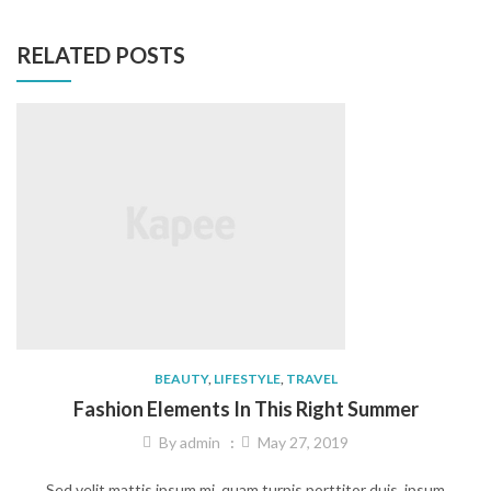
RELATED POSTS
BEAUTY
,
LIFESTYLE
,
TRAVEL
Fashion Elements In This Right Summer
By
admin
May 27, 2019
Sed velit mattis ipsum mi, quam turpis porttitor duis, ipsum