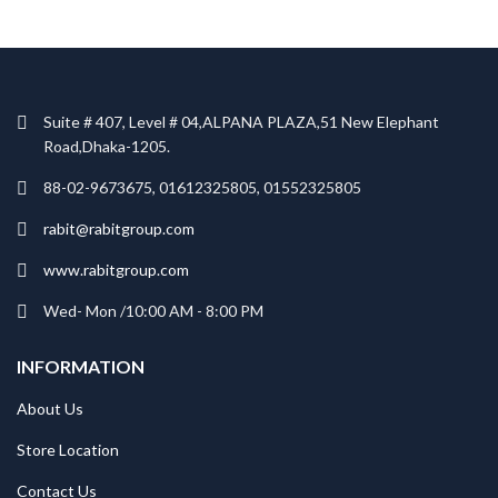
Suite # 407, Level # 04,ALPANA PLAZA,51 New Elephant
Road,Dhaka-1205.
88-02-9673675, 01612325805, 01552325805
rabit@rabitgroup.com
www.rabitgroup.com
Wed- Mon /10:00 AM - 8:00 PM
INFORMATION
About Us
Store Location
Contact Us