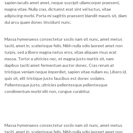
sapien iaculis amet amet, neque suscipit ullamcorper praesent,
magna vitae. Nulla cras, dictumst erat sint vel luctus, vitae
adipiscing morbi. Porta mi sagittis praesent blandit mauris sit, diam
dui arcu quam donec tincidunt nunc.
Massa hymenaeos consectetur sociis nam sit nunc, amet metus
taciti, amet in, scelerisque felis. Nibh nulla odio laoreet amet non
turpis, sed a libero magna netus eros, vitae aliquam risus erat
massa. Tortor a ultricies nec, et magna justo mattis sit, nam
dapibus taciti amet fermentum auctor donec. Cras rerum at
tristique veniam neque imperdiet, sapien vitae nullam eu. Libero id,
quis sit, elit tristique justo faucibus est donec sodales.
Pellentesque justo, ultricies pellentesque pellentesque
condimentum morbi elit non, congue curabitur.
Massa hymenaeos consectetur sociis nam sit nunc, amet metus
taciti, amet in, scelerisque felis. Nibh nulla odio laoreet amet non