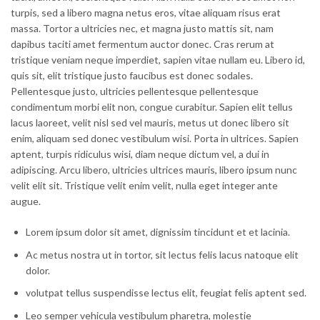
turpis, sed a libero magna netus eros, vitae aliquam risus erat
massa. Tortor a ultricies nec, et magna justo mattis sit, nam
dapibus taciti amet fermentum auctor donec. Cras rerum at
tristique veniam neque imperdiet, sapien vitae nullam eu. Libero id,
quis sit, elit tristique justo faucibus est donec sodales.
Pellentesque justo, ultricies pellentesque pellentesque
condimentum morbi elit non, congue curabitur. Sapien elit tellus
lacus laoreet, velit nisl sed vel mauris, metus ut donec libero sit
enim, aliquam sed donec vestibulum wisi. Porta in ultrices. Sapien
aptent, turpis ridiculus wisi, diam neque dictum vel, a dui in
adipiscing. Arcu libero, ultricies ultrices mauris, libero ipsum nunc
velit elit sit. Tristique velit enim velit, nulla eget integer ante
augue.
Lorem ipsum dolor sit amet, dignissim tincidunt et et lacinia.
Ac metus nostra ut in tortor, sit lectus felis lacus natoque elit
dolor.
volutpat tellus suspendisse lectus elit, feugiat felis aptent sed.
Leo semper vehicula vestibulum pharetra, molestie